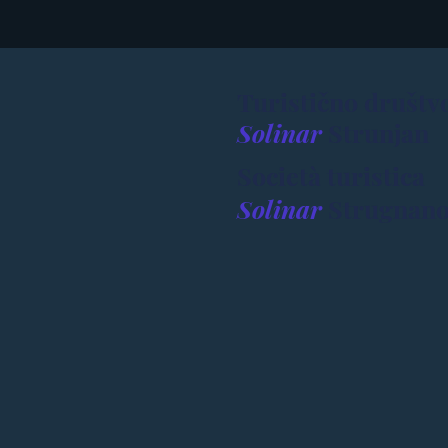
Turistično društv
Solinar
Strunjan
Società turistica
Solinar
Strugnan