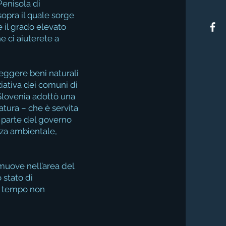
Penisola di
sopra il quale sorge
e il grado elevato
e ci aiuterete a
teggere beni naturali
ziativa dei comuni di
 Slovenia adottò una
atura – che è servita
 parte del governo
anza ambientale,
omuove nell’area del
 stato di
so tempo non