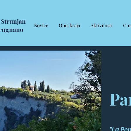
Strunjan
Novice
Opis kraja
Aktivnosti
O n
rugnano
Pa
"La Pen