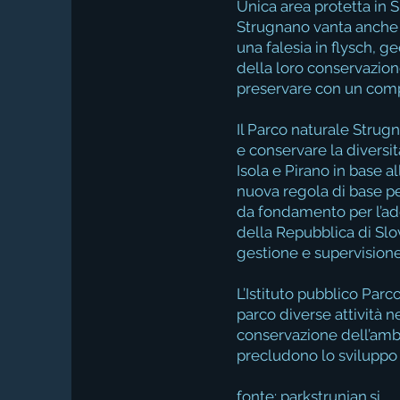
Unica area protetta in 
Strugnano vanta anche la
una falesia in flysch, g
della loro conservazion
preservare con un compo
Il Parco naturale Strug
e conservare la diversit
Isola e Pirano in base a
nuova regola di base pe
da fondamento per l’ad
della Repubblica di Slov
gestione e supervisione
L’Istituto pubblico Parc
parco diverse attività 
conservazione dell’amb
precludono lo sviluppo 
fonte
:
parkstrunjan.si