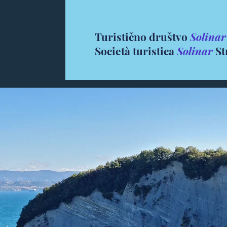
Turistično društvo
Solinar
Società turistica
Solinar
St