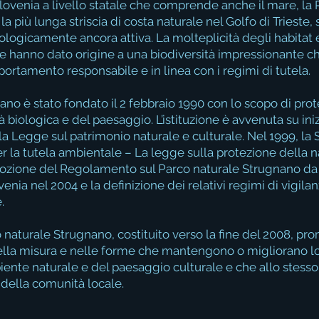
Slovenia a livello statale che comprende anche il mare, la 
 più lunga striscia di costa naturale nel Golfo di Trieste, 
eologicamente ancora attiva. La molteplicità degli habitat 
e hanno dato origine a una biodiversità impressionante ch
rtamento responsabile e in linea con i regimi di tutela.
nano è stato fondato il 2 febbraio 1990 con lo scopo di pro
à biologica e del paesaggio. L’istituzione è avvenuta su ini
lla Legge sul patrimonio naturale e culturale. Nel 1999, la
r la tutela ambientale – La legge sulla protezione della n
ozione del Regolamento sul Parco naturale Strugnano da
enia nel 2004 e la definizione dei relativi regimi di vigil
.
o naturale Strugnano, costituito verso la fine del 2008, pr
nella misura e nelle forme che mantengono o migliorano lo
iente naturale e del paesaggio culturale e che allo stes
della comunità locale.