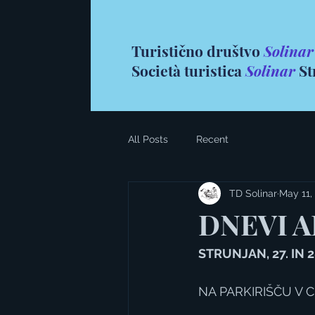
Turistično društvo
Solinar
Società turistica
Solinar
St
All Posts
Recent
TD Solinar
May 11,
DNEVI A
STRUNJAN, 27. IN 2
NA PARKIRIŠČU V