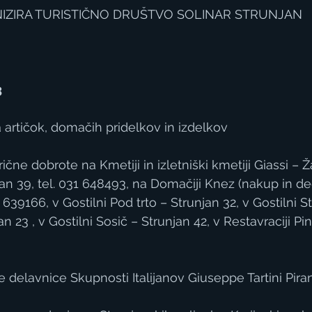
NIZIRA TURISTIČNO DRUŠTVO SOLINAR STRUNJAN
3
a artičok, domačih pridelkov in izdelkov
rične dobrote na Kmetiji in izletniški kmetiji Giassi – 
an 39, tel. 031 648493, na Domačiji Knez (nakup in deg
1 639166, v Gostilni Pod trto – Strunjan 32, v Gostilni S
n 23 , v Gostilni Sosič – Strunjan 42, v Restavraciji Pi
e delavnice Skupnosti Italijanov Giuseppe Tartini Pira