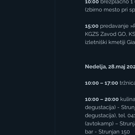
10:00
 brezplačno 1 
(zbirno mesto pri 
15:00
 predavanje »P
KGZS Zavod GO, KSS 
izletniški kmetiji 
Nedelja, 28.maj 20
10:00 – 17:00
 tržni
10:00 – 20:00
 kulin
degustacija) - Strun
degustacija), tel. 04
(avtokamp) – Strunja
bar - Strunjan 150