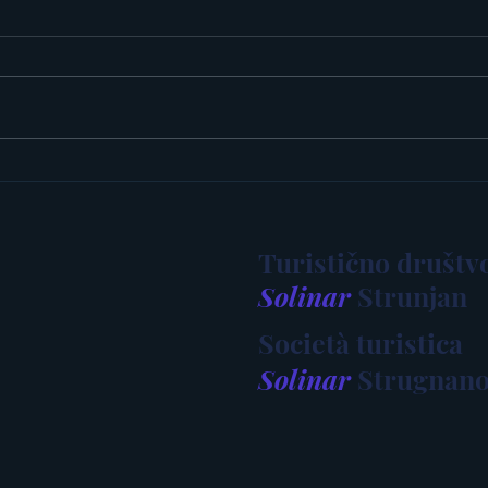
PRAZNIK KAKIJEV 2025
Vabi
Turistično društv
Solinar
Strunjan
Società turistica
Solinar
Strugnan