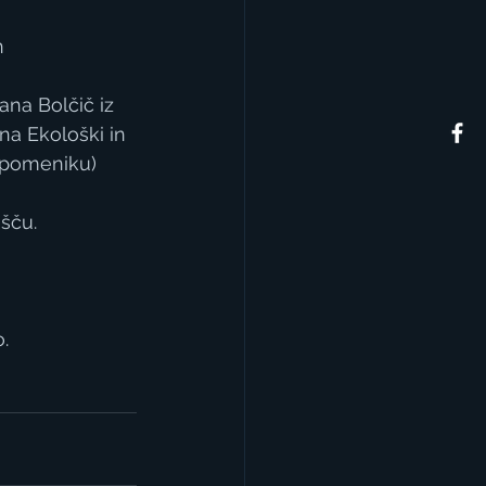
n
ana Bolčič iz 
a Ekološki in 
 spomeniku)
šču.
.