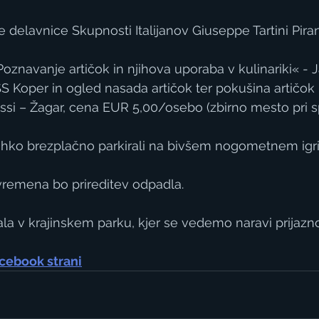
e delavnice Skupnosti Italijanov Giuseppe Tartini Pira
oznavanje artičok in njihova uporaba v kulinariki« - J
Koper in ogled nasada artičok ter pokušina artičok n
Giassi – Žagar, cena EUR 5,00/osebo (zbirno mesto pri
ahko brezplačno parkirali na bivšem nogometnem igri
vremena bo prireditev odpadla.
ala v krajinskem parku, kjer se vedemo naravi prijazno
cebook strani