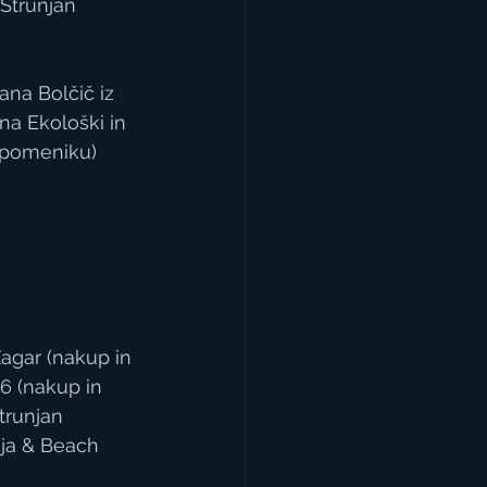
Strunjan 
ana Bolčič iz 
a Ekološki in 
 spomeniku)
Žagar (nakup in 
6 (nakup in 
Strunjan 
ija & Beach 