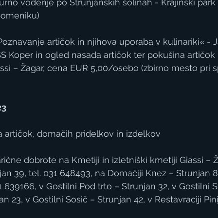
urno vodenje po Strunjanskih solinah - Krajinski park 
spomeniku)
oznavanje artičok in njihova uporaba v kulinariki« - J
Koper in ogled nasada artičok ter pokušina artičok n
Giassi – Žagar, cena EUR 5,00/osebo (zbirno mesto pri
23
ca artičok, domačih pridelkov in izdelkov
arične dobrote na Kmetiji in izletniški kmetiji Giassi – 
jan 39, tel. 031 648493, na Domačiji Knez – Strunjan 8
1 639166, v Gostilni Pod trto – Strunjan 32, v Gostilni 
n 23, v Gostilni Sosič – Strunjan 42, v Restavraciji Pin