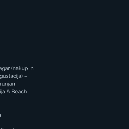
Žagar (nakup in 
ustacija) – 
trunjan 
nija & Beach 
n