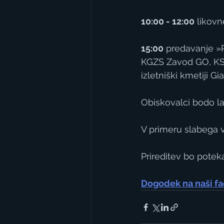
10:00 - 12:00
 likovn
15:00
 predavanje »P
KGZS Zavod GO, KSS 
izletniški kmetiji 
Obiskovalci bodo l
V primeru slabega 
Prireditev bo potek
Dogodek na naši fa