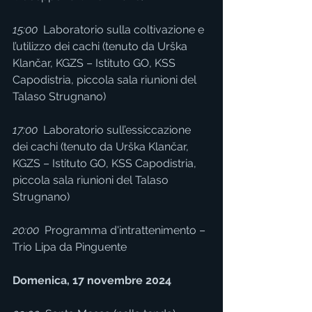
15:00
  Laboratorio sulla coltivazione e 
l’utilizzo dei cachi (tenuto da Urška 
Klančar, KGZS – Istituto GO, KSS 
Capodistria, piccola sala riunioni del 
Talaso Strugnano)
17:00
  Laboratorio sull’essiccazione 
dei cachi (tenuto da Urška Klančar, 
KGZS – Istituto GO, KSS Capodistria, 
piccola sala riunioni del Talaso 
Strugnano)
20:00
  Programma d'intrattenimento – 
Trio Lipa da Pinguente
Domenica, 17 novembre 2024