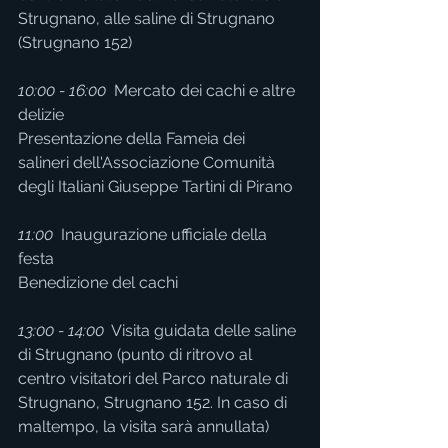
Strugnano, alle saline di Strugnano 
(Strugnano 152)
10:00 - 16:00
  Mercato dei cachi e altre 
delizie
Presentazione della Fameia dei 
salineri dell'Associazione Comunità 
degli Italiani Giuseppe Tartini di Pirano
11:00
  Inaugurazione ufficiale della 
festa
Benedizione del cachi
13:00 - 14:00
  Visita guidata delle saline 
di Strugnano (punto di ritrovo al 
centro visitatori del Parco naturale di 
Strugnano, Strugnano 152. In caso di 
maltempo, la visita sarà annullata)