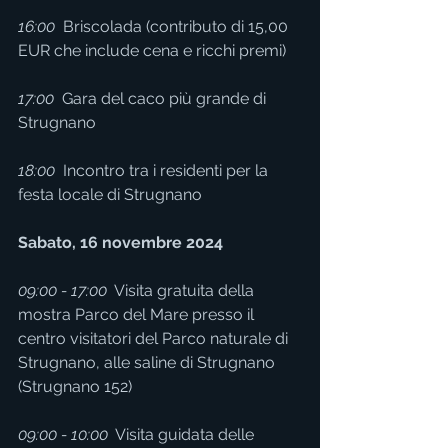
16:00
  Briscolada (contributo di 15,00 
EUR che include cena e ricchi premi)
17:00 
 Gara del caco più grande di 
Strugnano
18:00
  Incontro tra i residenti per la 
festa locale di Strugnano
Sabato, 16 novembre 2024
09:00 - 17:00
  Visita gratuita della 
mostra Parco del Mare presso il 
centro visitatori del Parco naturale di 
Strugnano, alle saline di Strugnano 
(Strugnano 152)
09:00 - 10:00 
 Visita guidata delle 