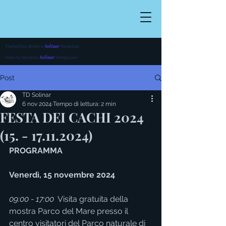
Turistično društvo
Solinar
Strunjan
Società turistica
Solinar
Strugnano
Post
TD Solinar
6 nov 2024
Tempo di lettura: 2 min
FESTA DEI CACHI 2024
(15. - 17.11.2024)
PROGRAMMA
Venerdì, 15 novembre 2024
09:00 - 17:00
  Visita gratuita della 
mostra Parco del Mare presso il 
centro visitatori del Parco naturale di 