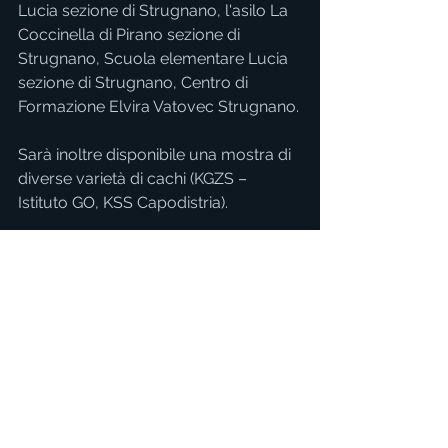
Lucia sezione di Strugnano, l'asilo La 
Coccinella di Pirano sezione di 
Strugnano, Scuola elementare Lucia 
sezione di Strugnano, Centro di 
Formazione Elvira Vatovec Strugnano.
Sarà inoltre disponibile una mostra di 
diverse varietà di cachi (KGZS – 
Istituto GO, KSS Capodistria).
Durante tutti e tre i giorni sarà 
disponibile un trenino che collegherà 
il centro di Strugnano con il luogo 
dell'evento e viceversa.izorišča in 
obratno.