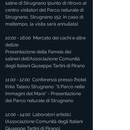
saline di Strugnano (punto di ritrovo al 
centro visitatori del Parco naturale di 
Strugnano, Strugnano 152. In caso di 
maltempo, la visita sarà annullata)
10:00 - 16:00
  Mercato dei cachi e altre 
delizie
Presentazione della Fameia dei 
salineri dell'Associazione Comunità 
degli Italiani Giuseppe Tartini di Pirano
11:00 - 12:00 
 Conferenza presso l’hotel 
Krka Talaso Strugnano: "Il Parco nelle 
Immagini del Mare" - Presentazione 
del Parco naturale di Strugnano
12:00 - 14:00 
 Laboratori artistici 
(Associazione Comunità degli Italiani 
Giuseppe Tartini di Pirano)