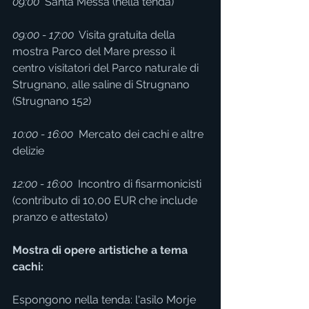
09:00
  Santa Messa (nella tenda)
09:00 - 17:00
  Visita gratuita della 
mostra Parco del Mare presso il 
centro visitatori del Parco naturale di 
Strugnano, alle saline di Strugnano 
(Strugnano 152)
10:00 - 16:00 
 Mercato dei cachi e altre 
delizie
12:00 - 16:00
  Incontro di fisarmonicisti 
(contributo di 10,00 EUR che include 
pranzo e attestato)
Mostra di opere artistiche a tema 
cachi:
Espongono nella tenda: l'asilo Morje 