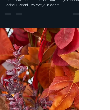
TD Solinar
Mar 13, 2025
Branje traja 1 min
20. PRAZNOVANJE DNEVA
ŽENA 🌹
Predsednica Aktiva žena Meri Kozelj je najprej
pozdravila vse prisotne. Zahvalila se je županu g.
Andreju Koreniki za cvetje in dobre...