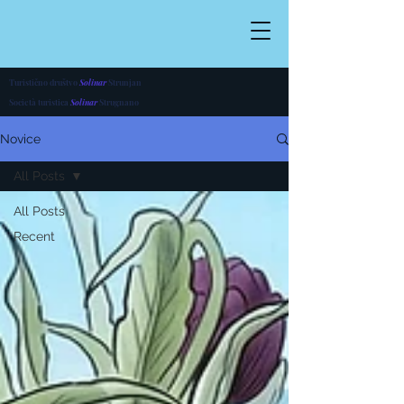
Turistično društvo
Solinar
Strunjan
Società turistica
Solinar
Strugnano
Novice
All Posts
All Posts
Recent