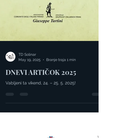
TD Solinar
May 19, 2025
Branje traja 1 min
DNEVI ARTIČOK 2025
Vabljeni ta vikend, 24. – 25. 5. 2025!