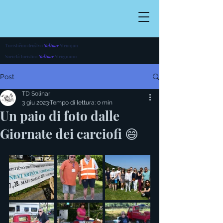
Turistično društvo
Solinar
Strunjan
Società turistica
Solinar
Strugnano
Post
TD Solinar
3 giu 2023
Tempo di lettura: 0 min
Un paio di foto dalle
Giornate dei carciofi 😄